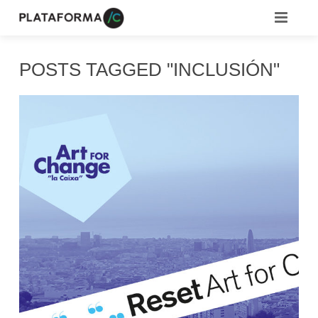
COMUNIDADES
POSTS TAGGED "INCLUSIÓN"
RECURSOS
EMPLEOS
¿QUÉ ES /C?
MEDIATECA
CAMPUS
CONVOCATORIAS
BLOG