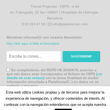
Transit Projectes - CEPS - e-itd
Av. Fabregada, 22 3er • 08907 L'Hospitalet de Llobregat -
Barcelona
93 319 47 50 |
info@plataformac.com
Manténte informad@ con nuestra Newsletter:
Haz click aquí si falla el formulario
En cumplimiento del RGPD UE 2016/679, autorizo a
que mis datos sean incorporados al fichero de CEPS
(ver
detalle en este enlace)
con la única finalidad de recibir
información vinculada a Plataforma/C. Los datos no se
cederán a terceros.
Esta web utiliza cookies propias y de terceros para mejorar la
experiencia de navegación, y ofrecer contenidos de interés. Al
continuar con la navegación entendemos que se acepta nuestra
Reconocimiento-NoComercial-CompartirIgual 3.0 España (CC BY-