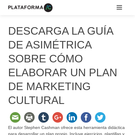
COMUNIDADES
DESCARGA LA GUÍA
RECURSOS
DE ASIMÉTRICA
EMPLEOS
¿QUÉ ES /C?
SOBRE CÓMO
MEDIATECA
CAMPUS
ELABORAR UN PLAN
CONVOCATORIAS
BLOG
DE MARKETING
CULTURAL
El autor Stephen Cashman ofrece esta herramienta didáctica
para desarrollar un plan propio. Incluye ejercicios, plantillas y