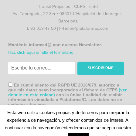
Transit Projectes - CEPS - e-itd
Av. Fabregada, 22 3er • 08907 L'Hospitalet de Llobregat -
Barcelona
93 319 47 50 |
info@plataformac.com
Manténte informad@ con nuestra Newsletter:
Haz click aquí si falla el formulario
En cumplimiento del RGPD UE 2016/679, autorizo a
que mis datos sean incorporados al fichero de CEPS
(ver
detalle en este enlace)
con la única finalidad de recibir
información vinculada a Plataforma/C. Los datos no se
cederán a terceros.
Esta web utiliza cookies propias y de terceros para mejorar la
experiencia de navegación, y ofrecer contenidos de interés. Al
continuar con la navegación entendemos que se acepta nuestra
Reconocimiento-NoComercial-CompartirIgual 3.0 España (CC BY-