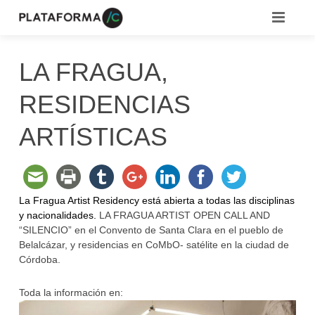
COMUNIDADES
LA FRAGUA,
RECURSOS
RESIDENCIAS
EMPLEOS
¿QUÉ ES /C?
ARTÍSTICAS
MEDIATECA
CAMPUS
CONVOCATORIAS
BLOG
La Fragua Artist Residency está abierta a todas las disciplinas
y nacionalidades.
LA FRAGUA ARTIST OPEN CALL AND
“SILENCIO” en el Convento de Santa Clara en el pueblo de
Belalcázar, y residencias en CoMbO- satélite en la ciudad de
Córdoba.
Toda la información en: